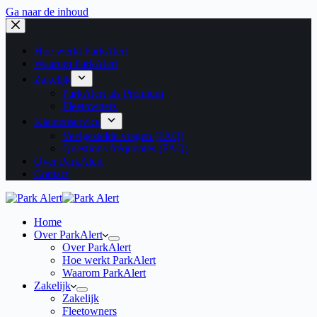
Ga naar de inhoud
Hoe werkt ParkAlert
Waarom ParkAlert
Zakelijk
ParkAlert als Premium
Fleetowners
Klantenservice
Veelgestelde vragen (FAQ)
Questions fréquentes (FAQ)
Over ParkAlert
Contact
Home
Over ParkAlert
Over ParkAlert
Hoe werkt ParkAlert
Waarom ParkAlert
Zakelijk
Zakelijk
Fleetowners