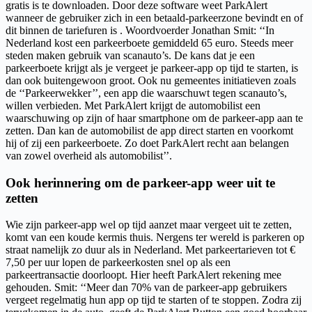
gratis is te downloaden. Door deze software weet ParkAlert
wanneer de gebruiker zich in een betaald-parkeerzone bevindt en of
dit binnen de tariefuren is . Woordvoerder Jonathan Smit: ‘‘In
Nederland kost een parkeerboete gemiddeld 65 euro. Steeds meer
steden maken gebruik van scanauto’s. De kans dat je een
parkeerboete krijgt als je vergeet je parkeer-app op tijd te starten, is
dan ook buitengewoon groot. Ook nu gemeentes initiatieven zoals
de ‘‘Parkeerwekker’’, een app die waarschuwt tegen scanauto’s,
willen verbieden. Met ParkAlert krijgt de automobilist een
waarschuwing op zijn of haar smartphone om de parkeer-app aan te
zetten. Dan kan de automobilist de app direct starten en voorkomt
hij of zij een parkeerboete. Zo doet ParkAlert recht aan belangen
van zowel overheid als automobilist’’.
Ook herinnering om de parkeer-app weer uit te
zetten
Wie zijn parkeer-app wel op tijd aanzet maar vergeet uit te zetten,
komt van een koude kermis thuis. Nergens ter wereld is parkeren op
straat namelijk zo duur als in Nederland. Met parkeertarieven tot €
7,50 per uur lopen de parkeerkosten snel op als een
parkeertransactie doorloopt. Hier heeft ParkAlert rekening mee
gehouden. Smit: ‘‘Meer dan 70% van de parkeer-app gebruikers
vergeet regelmatig hun app op tijd te starten of te stoppen. Zodra zij