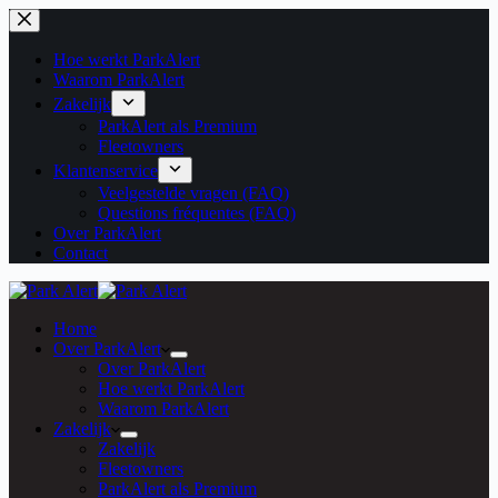
Ga
naar
de
Hoe werkt ParkAlert
inhoud
Waarom ParkAlert
Zakelijk
ParkAlert als Premium
Fleetowners
Klantenservice
Veelgestelde vragen (FAQ)
Questions fréquentes (FAQ)
Over ParkAlert
Contact
Home
Over ParkAlert
Over ParkAlert
Hoe werkt ParkAlert
Waarom ParkAlert
Zakelijk
Zakelijk
Fleetowners
ParkAlert als Premium