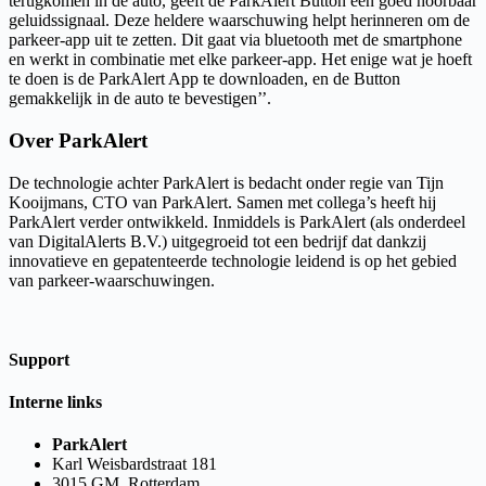
terugkomen in de auto, geeft de ParkAlert Button een goed hoorbaar
geluidssignaal. Deze heldere waarschuwing helpt herinneren om de
parkeer-app uit te zetten. Dit gaat via bluetooth met de smartphone
en werkt in combinatie met elke parkeer-app. Het enige wat je hoeft
te doen is de ParkAlert App te downloaden, en de Button
gemakkelijk in de auto te bevestigen’’.
Over ParkAlert
De technologie achter ParkAlert is bedacht onder regie van Tijn
Kooijmans, CTO van ParkAlert. Samen met collega’s heeft hij
ParkAlert verder ontwikkeld. Inmiddels is ParkAlert (als onderdeel
van DigitalAlerts B.V.) uitgegroeid tot een bedrijf dat dankzij
innovatieve en gepatenteerde technologie leidend is op het gebied
van parkeer-waarschuwingen.
Support
Interne links
ParkAlert
Karl Weisbardstraat 181
3015 GM, Rotterdam